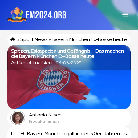
»
Sport News
»
Bayern München Ex-Bosse heute
Spitzen, Eskapaden und Gefängnis – Das machen
die Bayern München Ex-Bosse heute!
Artikel aktualisiert :
26/06/2025
Antonia Busch
Produktmanagerin
Der FC Bayern München galt in den 90er-Jahren als