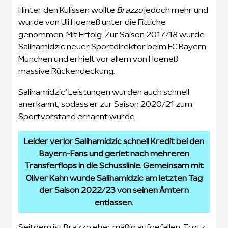
Hinter den Kulissen wollte
Brazzo
jedoch mehr und
wurde von Uli Hoeneß unter die Fittiche
genommen. Mit Erfolg. Zur Saison 2017/18 wurde
Salihamidzic neuer Sportdirektor beim FC Bayern
München und erhielt vor allem von Hoeneß
massive Rückendeckung.
Salihamidzic‘ Leistungen wurden auch schnell
anerkannt, sodass er zur Saison 2020/21 zum
Sportvorstand ernannt wurde.
Leider verlor Salihamidzic schnell Kredit bei den
Bayern-Fans und geriet nach mehreren
Transferflops in die Schusslinie. Gemeinsam mit
Oliver Kahn wurde Salihamidzic am letzten Tag
der Saison 2022/23 von seinen Ämtern
entlassen.
Seitdem ist Brazzo eher mäßig aufgefallen. Trotz