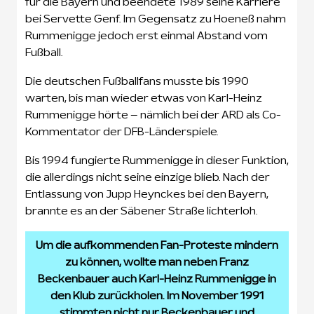
für die Bayern und beendete 1989 seine Karriere
bei Servette Genf. Im Gegensatz zu Hoeneß nahm
Rummenigge jedoch erst einmal Abstand vom
Fußball.
Die deutschen Fußballfans musste bis 1990
warten, bis man wieder etwas von Karl-Heinz
Rummenigge hörte – nämlich bei der ARD als Co-
Kommentator der DFB-Länderspiele.
Bis 1994 fungierte Rummenigge in dieser Funktion,
die allerdings nicht seine einzige blieb. Nach der
Entlassung von Jupp Heynckes bei den Bayern,
brannte es an der Säbener Straße lichterloh.
Um die aufkommenden Fan-Proteste mindern
zu können, wollte man neben Franz
Beckenbauer auch Karl-Heinz Rummenigge in
den Klub zurückholen. Im November 1991
stimmten nicht nur Beckenbauer und