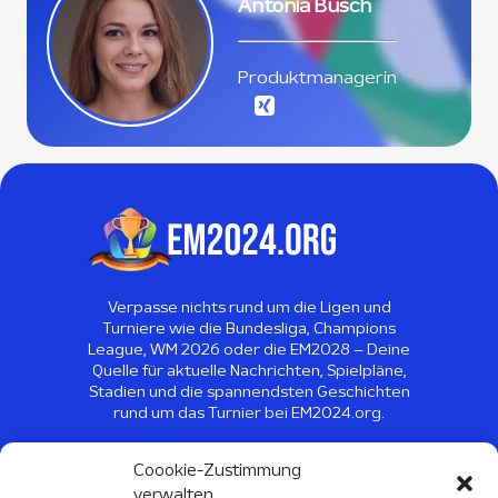
Antonia Busch
Produktmanagerin
Verpasse nichts rund um die Ligen und
Turniere wie die Bundesliga, Champions
League, WM 2026 oder die EM2028 – Deine
Quelle für aktuelle Nachrichten, Spielpläne,
Stadien und die spannendsten Geschichten
rund um das Turnier bei EM2024.org.
©
2026
EM2024 - Alle Rechte
Coookie-Zustimmung
vorbehalten
verwalten