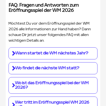
FAQ: Fragen und Antworten zum
Eröffnungsspiel der WM 2026
Möchtest Du vor dem Eröffnungsspiel der WM
2026 alle Informationen zur Hand haben? Dann
schaue Dir jetzt unser folgendes FAQ mit allen
wichtigen Details an.
Wann startet die WM nächstes Jahr?
Die WM beginnt am 11. Juni 2026. Aufgrund der
Wo findet die nächste WM statt?
Ausweitung der WM-Endrunde von 32 auf 48
Mannschaften, erstreckt sich das Turnier über 5
Stattfinden wird die nächste WM in gleich 3
Wo ist das Eröffnungsspiel bei der WM
Wochen. Die DFB-Elf bestreitet am 31. Mai 2026
Ländern – den USA, Mexiko und Kanada. 3
2026?
ihren letzten Test gegen Finnland.
Länder bedeutet jedoch, dass die WM in 4
Zeitzonen ausgetragen wird. Ein komplexes
Das Eröffnungsspiel der WM 2026 wird in Mexiko
Wer tritt im Eröffnungsspiel WM 2026
Übertragungssystem ist notwendig, sodass in
ausgetragen. Am 11. Juni 2026 werden sowohl