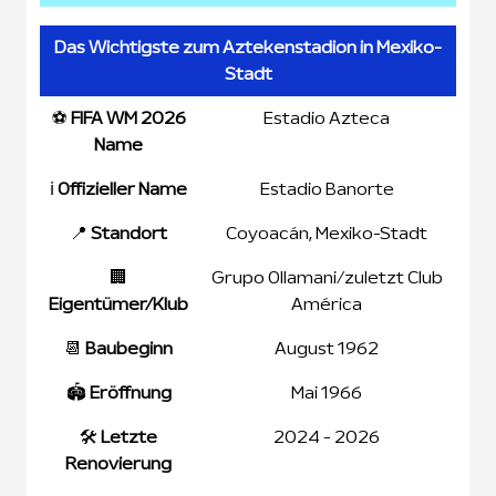
Das Wichtigste zum Aztekenstadion in Mexiko-
Stadt
⚽
FIFA WM 2026
Estadio Azteca
Name
ℹ️
Offizieller Name
Estadio Banorte
📍
Standort
Coyoacán, Mexiko-Stadt
🏢
Grupo Ollamani/zuletzt Club
Eigentümer/Klub
América
📆
Baubeginn
August 1962
🏟️
Eröffnung
Mai 1966
🛠️
Letzte
2024 - 2026
Renovierung