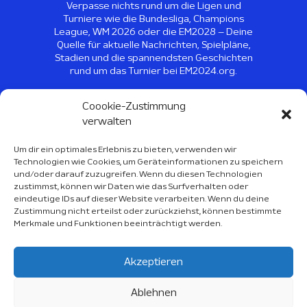
Verpasse nichts rund um die Ligen und
Turniere wie die Bundesliga, Champions
League, WM 2026 oder die EM2028 – Deine
Quelle für aktuelle Nachrichten, Spielpläne,
Stadien und die spannendsten Geschichten
rund um das Turnier bei EM2024.org.
©
2026
EM2024 - Alle Rechte
Coookie-Zustimmung
vorbehalten
verwalten
Um dir ein optimales Erlebnis zu bieten, verwenden wir
Technologien wie Cookies, um Geräteinformationen zu speichern
Sport Kalender 2026
und/oder darauf zuzugreifen. Wenn du diesen Technologien
zustimmst, können wir Daten wie das Surfverhalten oder
Über Uns
eindeutige IDs auf dieser Website verarbeiten. Wenn du deine
Zustimmung nicht erteilst oder zurückziehst, können bestimmte
Impressum
Merkmale und Funktionen beeinträchtigt werden.
Datenschutzerklärung
Akzeptieren
EU-Cookie-Richtlinie
Ablehnen
Copyright