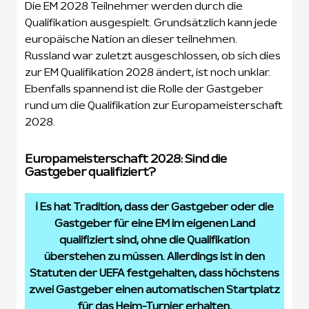
Die EM 2028 Teilnehmer werden durch die
Qualifikation ausgespielt. Grundsätzlich kann jede
europäische Nation an dieser teilnehmen.
Russland war zuletzt ausgeschlossen, ob sich dies
zur EM Qualifikation 2028 ändert, ist noch unklar.
Ebenfalls spannend ist die Rolle der Gastgeber
rund um die Qualifikation zur Europameisterschaft
2028.
Europameisterschaft 2028: Sind die
Gastgeber qualifiziert?
ℹ️ Es hat Tradition, dass der Gastgeber oder die
Gastgeber für eine EM im eigenen Land
qualifiziert sind, ohne die Qualifikation
überstehen zu müssen. Allerdings ist in den
Statuten der UEFA festgehalten, dass höchstens
zwei Gastgeber einen automatischen Startplatz
für das Heim-Turnier erhalten.