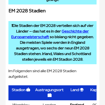
EM 2028 Stadien
❗Die
Stadien der EM 2028 verteilen sich auf vier
Länder
– das hat es in der
Geschichte der
Europameisterschaft
so bislang nicht gegeben.
Die meisten Spiele werden in England
ausgetragen, wo sechs der neun EM 2028
Stadien stehen. Irland, Wales und Schottland
stellen jeweils ein EM Stadion 2028.
Im Folgenden sind alle EM 2028 Stadien
aufgelistet.
Stadion 🏟️
Austragungsort
Land 🌍
Kapazit
🏙️
👏
Stadion 🏟️
Austragungsort
Land 🌍
Kapazit
Wembley
London
England
90.65