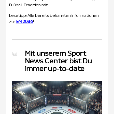
Fußball-Tradition mit.
Lesetipp: Alle bereits bekannten Informationen
zur
EM 2036
!
Mit unserem Sport
News Center bist Du
immer up-to-date