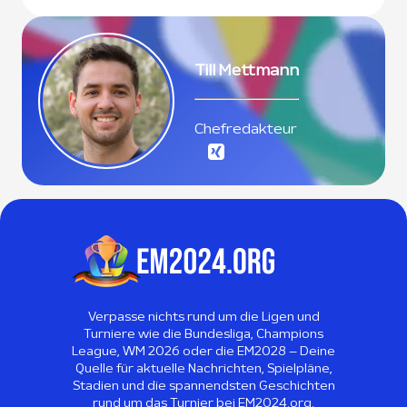
Till Mettmann
Chefredakteur
Verpasse nichts rund um die Ligen und
Turniere wie die Bundesliga, Champions
League, WM 2026 oder die EM2028 – Deine
Quelle für aktuelle Nachrichten, Spielpläne,
Stadien und die spannendsten Geschichten
rund um das Turnier bei EM2024.org.