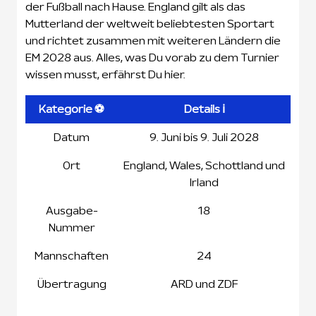
der Fußball nach Hause. England gilt als das
Mutterland der weltweit beliebtesten Sportart
und richtet zusammen mit weiteren Ländern die
EM 2028 aus. Alles, was Du vorab zu dem Turnier
wissen musst, erfährst Du hier.
Kategorie ⚽
Details ℹ️
Datum
9. Juni bis 9. Juli 2028
Ort
England, Wales, Schottland und
Irland
Ausgabe-
18
Nummer
Mannschaften
24
Übertragung
ARD und ZDF