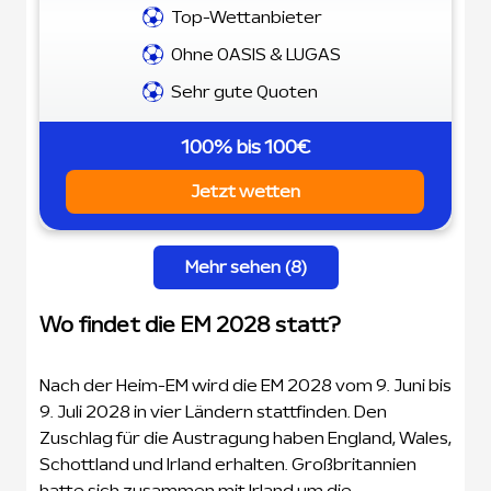
Top-Wettanbieter
Ohne OASIS & LUGAS
Sehr gute Quoten
100% bis 100€
Jetzt wetten
Mehr sehen (8)
Wo findet die EM 2028 statt?
Nach der Heim-EM wird die EM 2028 vom 9. Juni bis
9. Juli 2028 in vier Ländern stattfinden. Den
Zuschlag für die Austragung haben England, Wales,
Schottland und Irland erhalten. Großbritannien
hatte sich zusammen mit Irland um die