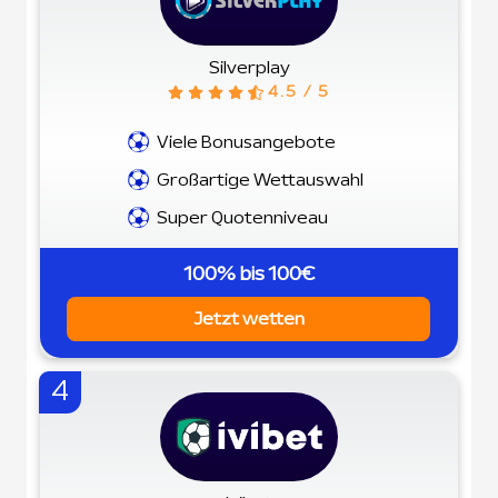
Silverplay
4.5 / 5
Viele Bonusangebote
Großartige Wettauswahl
Super Quotenniveau
100% bis 100€
Jetzt wetten
4