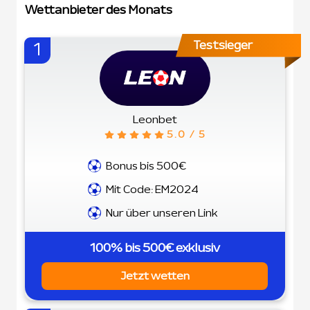
Wettanbieter des Monats
Testsieger
1
Leonbet
5.0 / 5
Bonus bis 500€
Mit Code: EM2024
Nur über unseren Link
100% bis 500€ exklusiv
Jetzt wetten