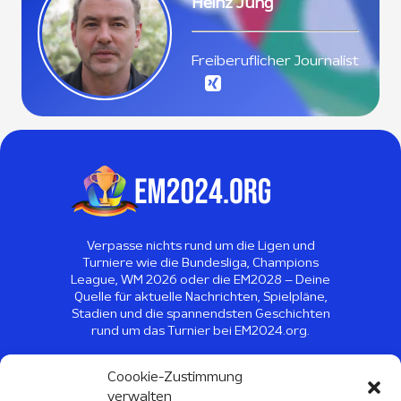
Heinz Jung
Freiberuflicher Journalist
Verpasse nichts rund um die Ligen und
Turniere wie die Bundesliga, Champions
League, WM 2026 oder die EM2028 – Deine
Quelle für aktuelle Nachrichten, Spielpläne,
Stadien und die spannendsten Geschichten
rund um das Turnier bei EM2024.org.
©
2026
EM2024 - Alle Rechte
Coookie-Zustimmung
vorbehalten
verwalten