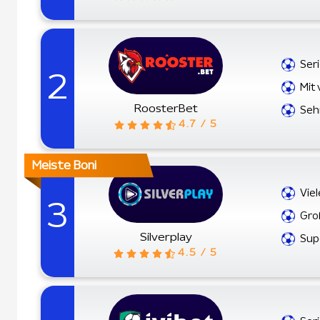
Ser
2
Mit 
RoosterBet
Seh
4.7 / 5
Meiste Boni
Vie
3
Gro
Silverplay
Sup
4.5 / 5