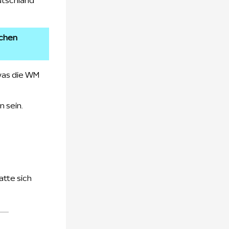
utschland
schen
was die WM
 sein.
atte sich