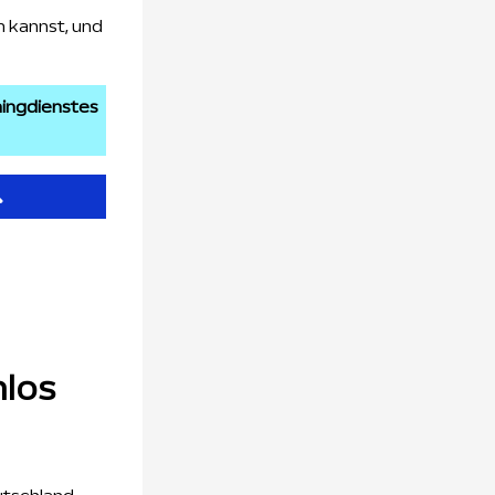
 kannst, und
mingdienstes

nlos