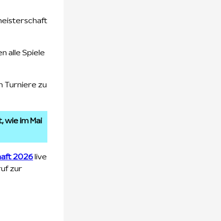
tmeisterschaft
 alle Spiele
n Turniere zu
 wie im Mai
haft 2026
live
uf zur