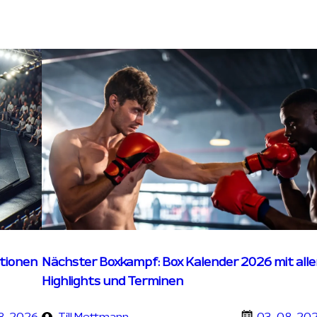
tionen
Nächster Boxkampf: Box Kalender 2026 mit all
Highlights und Terminen
8-2026
Till Mettmann
03-08-20