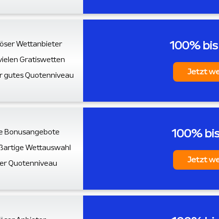
100% bi
iöser Wettanbieter
vielen Gratiswetten
Jetzt w
r gutes Quotenniveau
100% bi
le Bonusangebote
ßartige Wettauswahl
Jetzt w
er Quotenniveau