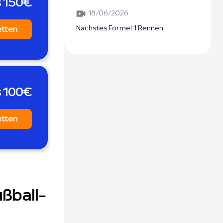
s 150€
18/06/2026
Nächstes Formel 1 Rennen
etten
s 100€
etten
ßball-