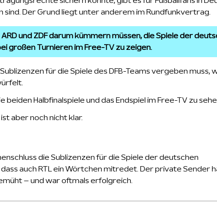
agungsrechte sichern konnte, gibt es für Fußballfans in De
n sind. Der Grund liegt unter anderem im Rundfunkvertrag.
ch ARD und ZDF darum kümmern müssen, die Spiele der deut
ei großen Turnieren im Free-TV zu zeigen.
V Sublizenzen für die Spiele des DFB-Teams vergeben muss, 
ürfelt.
 beiden Halbfinalspiele und das Endspiel im Free-TV zu sehen
t aber noch nicht klar.
enschluss die Sublizenzen für die Spiele der deutschen
 dass auch RTL ein Wörtchen mitredet. Der private Sender h
emüht – und war oftmals erfolgreich.