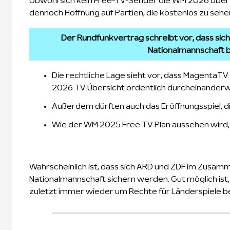
Obwohl sich kein Free-TV-Sender die WM 2026 Übertr
dennoch Hoffnung auf Partien, die kostenlos zu sehe
Der Rundfunkvertrag schreibt vor, dass si
Nationalmannschaft b
Die rechtliche Lage sieht vor, dass MagentaT
2026 TV Übersicht ordentlich durcheinanderw
Außerdem dürften auch das Eröffnungsspiel, die
Wie der WM 2025 Free TV Plan aussehen wird, is
Wahrscheinlich ist, dass sich ARD und ZDF im Zusamm
Nationalmannschaft sichern werden. Gut möglich ist,
zuletzt immer wieder um Rechte für Länderspiele b