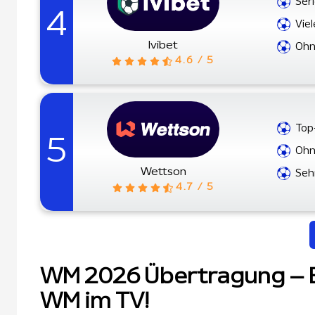
Ser
4
Vie
Ivibet
Ohn
4.6 / 5
Top
5
Ohn
Wettson
Seh
4.7 / 5
WM 2026 Übertragung – Be
WM im TV!