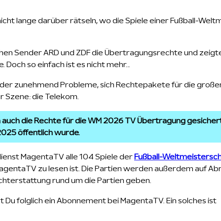
 nicht lange darüber rätseln, wo die Spiele einer Fußball-Wel
ichen Sender ARD und ZDF die Übertragungsrechte und zeigten
e. Doch so einfach ist es nicht mehr…
ender zunehmend Probleme, sich Rechtepakete für die große
er Szene: die Telekom.
auch die Rechte für die WM 2026 TV Übertragung gesichert,
025 öffentlich wurde.
ienst MagentaTV alle 104 Spiele der
Fußball-Weltmeistersc
MagentaTV zu lesen ist. Die Partien werden außerdem auf Abr
ichterstattung rund um die Partien geben.
Du folglich ein Abonnement bei MagentaTV. Ein solches ist