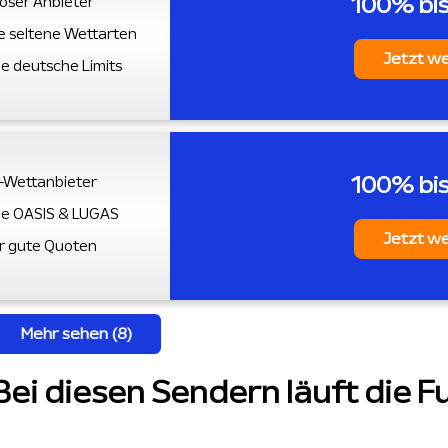
100% bi
iöser Anbieter
le seltene Wettarten
Jetzt w
e deutsche Limits
100% bi
-Wettanbieter
e OASIS & LUGAS
Jetzt w
r gute Quoten
Mehr sehen (8)
i diesen Sendern läuft die Fu