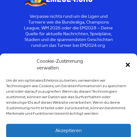
Verpasse nichts rund um die Ligen und
Turniere wie die Bundesliga, Champions
League, WM 2026 oder die EM2028 – Deine
Quelle für aktuelle Nachrichten, Spielpläne,
Stadien und die spannendsten Geschichten
rund um das Turnier bei EM2024.org.
©
2026
EM2024 - Alle Rechte
Coookie-Zustimmung
vorbehalten
verwalten
Um dir ein optimales Erlebnis zu bieten, verwenden wir
Technologien wie Cookies, um Geräteinformationen zu speichern
Sport Kalender 2026
und/oder darauf zuzugreifen. Wenn du diesen Technologien
zustimmst, können wir Daten wie das Surfverhalten oder
Über Uns
eindeutige IDs auf dieser Website verarbeiten. Wenn du deine
Zustimmung nicht erteilst oder zurückziehst, können bestimmte
Impressum
Merkmale und Funktionen beeinträchtigt werden.
Datenschutzerklärung
Akzeptieren
EU-Cookie-Richtlinie