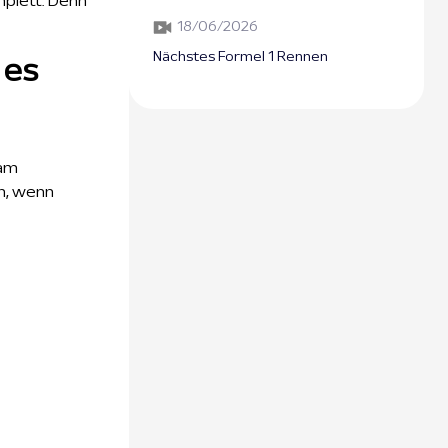
mplett. Denn
18/06/2026
Nächstes Formel 1 Rennen
 es
 am
n, wenn