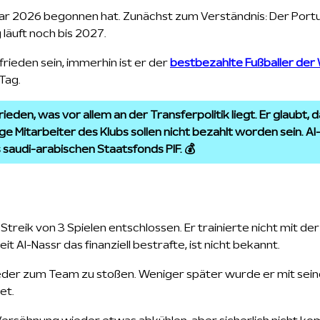
uar 2026 begonnen hat. Zunächst zum Verständnis: Der Portug
 läuft noch bis 2027.
rieden sein, immerhin ist er der
bestbezahlte Fußballer der 
Tag.
eden, was vor allem an der Transferpolitik liegt. Er glaubt, d
ge Mitarbeiter des Klubs sollen nicht bezahlt worden sein. Al-N
saudi-arabischen Staatsfonds PIF. 💰
Streik von 3 Spielen entschlossen. Er trainierte nicht mit de
it Al-Nassr das finanziell bestrafte, ist nicht bekannt.
wieder zum Team zu stoßen. Weniger später wurde er mit sei
et.