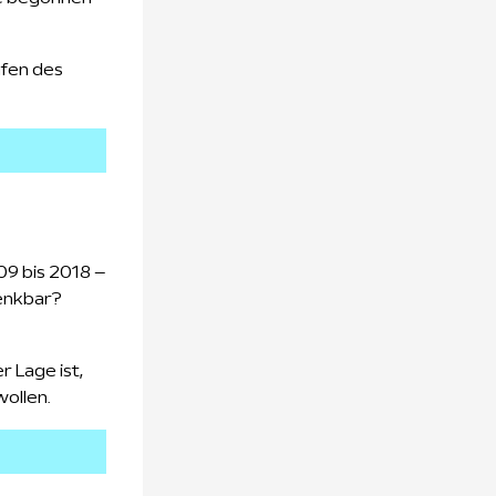
ufen des
009 bis 2018 –
denkbar?
r Lage ist,
wollen.