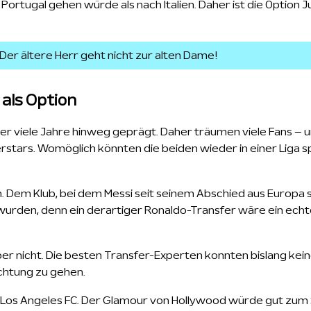
Portugal gehen würde als nach Italien. Daher ist die Option 
Der ältere Herr geht nicht zur alten Dame!
 als Option
ber viele Jahre hinweg geprägt. Daher träumen viele Fans – 
stars. Womöglich könnten die beiden wieder in einer Liga s
. Dem Klub, bei dem Messi seit seinem Abschied aus Europa sp
 wurden, denn ein derartiger Ronaldo-Transfer wäre ein echt
 aber nicht. Die besten Transfer-Experten konnten bislang kei
ichtung zu gehen.
 Los Angeles FC. Der Glamour von Hollywood würde gut zum