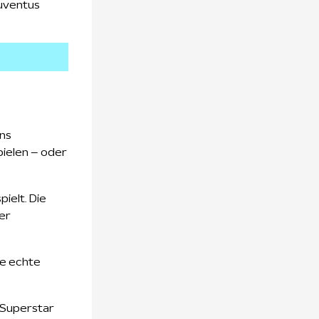
Juventus
uns
pielen – oder
ielt. Die
er
ne echte
 Superstar