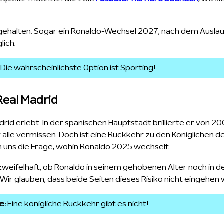
 gehalten. Sogar ein Ronaldo-Wechsel 2027, nach dem Ausla
lich.
:
Die wahrscheinlichste Option ist Sporting!
Real Madrid
drid erlebt. In der spanischen Hauptstadt brillierte er von 2
wir alle vermissen. Doch ist eine Rückkehr zu den Königlichen 
en uns die Frage, wohin Ronaldo 2025 wechselt.
st zweifelhaft, ob Ronaldo in seinem gehobenen Alter noch in de
r glauben, dass beide Seiten dieses Risiko nicht eingehen 
e:
Eine königliche Rückkehr gibt es nicht!