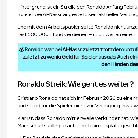
Hintergrund ist ein Streik, den Ronaldo Anfang Febr
Spieler bei Al-Nassr angestellt, sein aktueller Vertrag
Und mit dem Arbeitspapier sollte Ronaldo nicht unzuf
fast 500.000 Pfund verdienen – und zwar an einem 
💰 Ronaldo war bei Al-Nassr zuletzt trotzdem unzufri
zuletzt zu wenig Geld für Spieler ausgab. Auch eini
den Händen des 
Ronaldo Streik: Wie geht es weiter?
Cristiano Ronaldo hat sich im Februar 2026 zu einem 
und stand für die Spieler nicht zur Verfügung. Inwiewe
Klar ist, dass Ronaldo mittlerweile verkündet hat, 
Mannschaftskollegen auf dem Trainingsplatz gesicht