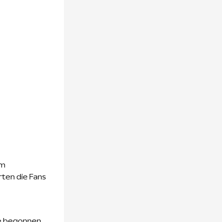
em
rten die Fans
ie begonnen