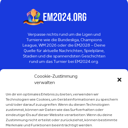
Verpasse nichts rund um die Ligen und
Turniere wie die Bundesliga, Champions
League, WM 2026 oder die EM2028 – Deine
Quelle für aktuelle Nachrichten, Spielpläne,
Stadien und die spannendsten Geschichten
rund um das Turnier bei EM2024.org.
©
2026
EM2024 - Alle Rechte
Coookie-Zustimmung
vorbehalten
verwalten
Um dir ein optimales Erlebnis zu bieten, verwenden wir
Technologien wie Cookies, um Geräteinformationen zu speichern
Sport Kalender 2026
und/oder darauf zuzugreifen. Wenn du diesen Technologien
zustimmst, können wir Daten wie das Surfverhalten oder
Über Uns
eindeutige IDs auf dieser Website verarbeiten. Wenn du deine
Zustimmung nicht erteilst oder zurückziehst, können bestimmte
Impressum
Merkmale und Funktionen beeinträchtigt werden.