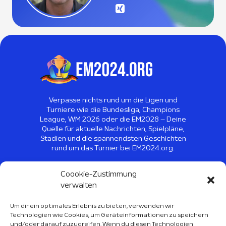
Verpasse nichts rund um die Ligen und
Turniere wie die Bundesliga, Champions
League, WM 2026 oder die EM2028 – Deine
Quelle für aktuelle Nachrichten, Spielpläne,
Stadien und die spannendsten Geschichten
rund um das Turnier bei EM2024.org.
©
2026
EM2024 - Alle Rechte
Coookie-Zustimmung
vorbehalten
verwalten
Um dir ein optimales Erlebnis zu bieten, verwenden wir
Technologien wie Cookies, um Geräteinformationen zu speichern
Sport Kalender 2026
und/oder darauf zuzugreifen. Wenn du diesen Technologien