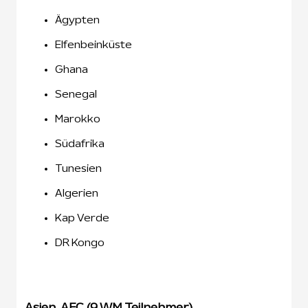
Ägypten
Elfenbeinküste
Ghana
Senegal
Marokko
Südafrika
Tunesien
Algerien
Kap Verde
DR Kongo
Asien, AFC (9 WM Teilnehmer)