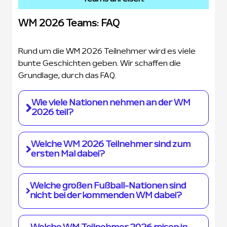
WM 2026 Teams: FAQ
Rund um die WM 2026 Teilnehmer wird es viele
bunte Geschichten geben. Wir schaffen die
Grundlage, durch das FAQ.
Wie viele Nationen nehmen an der WM
2026 teil?
Die Weltmeisterschaft wird im Sommer 2026
Welche WM 2026 Teilnehmer sind zum
mit 48 Teilnehmern ausgetragen. So viele
ersten Mal dabei?
Nationen waren noch nie dabei.
Die WM-Debütanten heißen Curacao, Kap
Welche großen Fußball-Nationen sind
Verde, Jordanien und Usbekistan.
nicht bei der kommenden WM dabei?
Bei der Weltmeisterschaft in den USA, Kanada