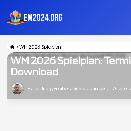
»
WM 2026 Spielplan
WM 2026 Spielplan: Termi
Download
Heinz Jung
Freiberuflicher Journalist
Artikel 
,
|