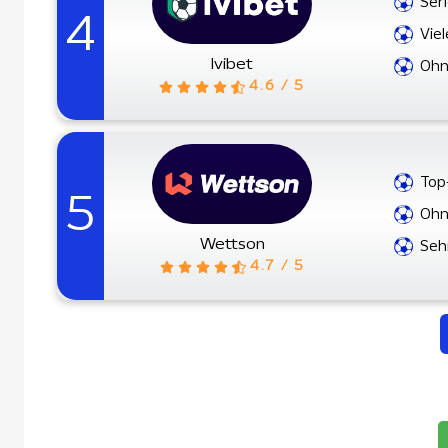
Ser
4
Vie
Ivibet
Ohn
4.6 / 5
Top
5
Ohn
Wettson
Seh
4.7 / 5