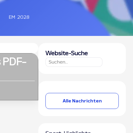
EM 2028
Website-Suche
s PDF-
Alle Nachrichten