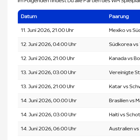
Im Folgenden findest Du alle Partien des WM Spielpla
Datum
Paarung
11. Juni 2026, 21:00 Uhr
Mexiko
vs
Süd
12. Juni 2026, 04:00 Uhr
Südkorea
vs
12. Juni 2026, 21:00 Uhr
Kanada
vs
Bo
13. Juni 2026, 03:00 Uhr
Vereinigte S
13. Juni 2026, 21:00 Uhr
Katar
vs
Sch
14. Juni 2026, 00:00 Uhr
Brasilien
vs
M
14. Juni 2026, 03:00 Uhr
Haiti
vs
Schot
14. Juni 2026, 06:00 Uhr
Australien
vs