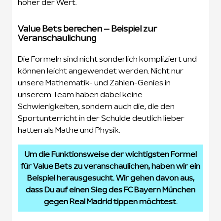
höher der Wert.
Value Bets berechen – Beispiel zur
Veranschaulichung
Die Formeln sind nicht sonderlich kompliziert und
können leicht angewendet werden. Nicht nur
unsere Mathematik- und Zahlen-Genies in
unserem Team haben dabei keine
Schwierigkeiten, sondern auch die, die den
Sportunterricht in der Schulde deutlich lieber
hatten als Mathe und Physik.
Um die Funktionsweise der wichtigsten Formel
für Value Bets zu veranschaulichen, haben wir ein
Beispiel herausgesucht. Wir gehen davon aus,
dass Du auf einen Sieg des FC Bayern München
gegen Real Madrid tippen möchtest.