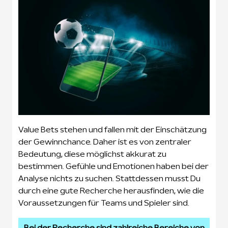
Value Bets stehen und fallen mit der Einschätzung
der Gewinnchance. Daher ist es von zentraler
Bedeutung, diese möglichst akkurat zu
bestimmen. Gefühle und Emotionen haben bei der
Analyse nichts zu suchen. Stattdessen musst Du
durch eine gute Recherche herausfinden, wie die
Voraussetzungen für Teams und Spieler sind.