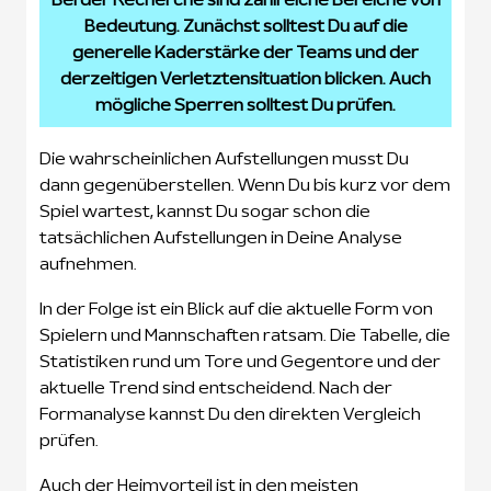
Bei der Recherche sind zahlreiche Bereiche von
Bedeutung. Zunächst solltest Du auf die
generelle Kaderstärke der Teams und der
derzeitigen Verletztensituation blicken. Auch
mögliche Sperren solltest Du prüfen.
Die wahrscheinlichen Aufstellungen musst Du
dann gegenüberstellen. Wenn Du bis kurz vor dem
Spiel wartest, kannst Du sogar schon die
tatsächlichen Aufstellungen in Deine Analyse
aufnehmen.
In der Folge ist ein Blick auf die aktuelle Form von
Spielern und Mannschaften ratsam. Die Tabelle, die
Statistiken rund um Tore und Gegentore und der
aktuelle Trend sind entscheidend. Nach der
Formanalyse kannst Du den direkten Vergleich
prüfen.
Auch der Heimvorteil ist in den meisten