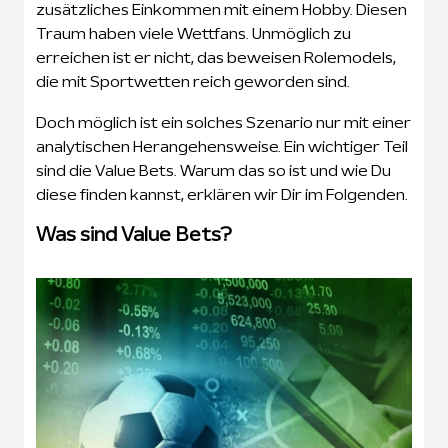
zusätzliches Einkommen mit einem Hobby. Diesen
Traum haben viele Wettfans. Unmöglich zu
erreichen ist er nicht, das beweisen Rolemodels,
die mit Sportwetten reich geworden sind.
Doch möglich ist ein solches Szenario nur mit einer
analytischen Herangehensweise. Ein wichtiger Teil
sind die Value Bets. Warum das so ist und wie Du
diese finden kannst, erklären wir Dir im Folgenden.
Was sind Value Bets?