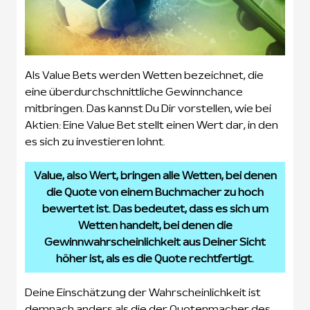
Als Value Bets werden Wetten bezeichnet, die
eine überdurchschnittliche Gewinnchance
mitbringen. Das kannst Du Dir vorstellen, wie bei
Aktien: Eine Value Bet stellt einen Wert dar, in den
es sich zu investieren lohnt.
Value, also Wert, bringen alle Wetten, bei denen
die Quote von einem Buchmacher zu hoch
bewertet ist. Das bedeutet, dass es sich um
Wetten handelt, bei denen die
Gewinnwahrscheinlichkeit aus Deiner Sicht
höher ist, als es die Quote rechtfertigt.
Deine Einschätzung der Wahrscheinlichkeit ist
demnach anders als die der Quotenmacher des