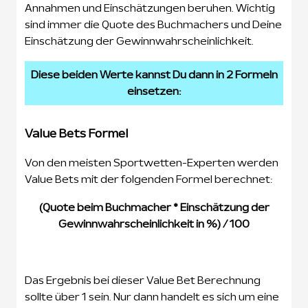
Annahmen und Einschätzungen beruhen. Wichtig
sind immer die Quote des Buchmachers und Deine
Einschätzung der Gewinnwahrscheinlichkeit.
Diese beiden Werte kannst Du dann in 2 Formeln
einsetzen:
Value Bets Formel
Von den meisten Sportwetten-Experten werden
Value Bets mit der folgenden Formel berechnet:
(Quote beim Buchmacher * Einschätzung der
Gewinnwahrscheinlichkeit in %) / 100
Das Ergebnis bei dieser Value Bet Berechnung
sollte über 1 sein. Nur dann handelt es sich um eine