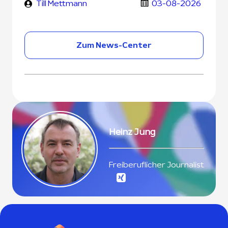
Till Mettmann
03-08-2026
Zum News-Center
Heinz Jung
Freiberuflicher Journalist