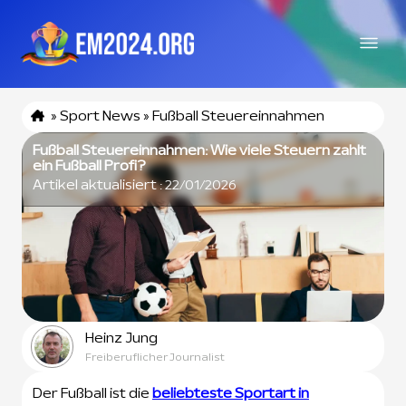
»
Sport News
»
Fußball Steuereinnahmen
Fußball Steuereinnahmen: Wie viele Steuern zahlt
ein Fußball Profi?
Artikel aktualisiert :
22/01/2026
Heinz Jung
Freiberuflicher Journalist
Der Fußball ist die
beliebteste Sportart in