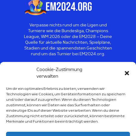
Verpasse nichts rund um die Ligen und
Turniere wie die Bundesliga, Champions
League, WM 2026 oder die EM2028 – Deine
Quelle für aktuelle Nachrichten, Spielpläne,
Stadien und die spannendsten Geschichten
rund um das Turnier bei EM2024.org.
©
2026
EM2024 - Alle Rechte
Coookie-Zustimmung
vorbehalten
verwalten
Um dir ein optimales Erlebnis zu bieten, verwenden wir
Technologien wie Cookies, um Geräteinformationen zu speichern
Sport Kalender 2026
und/oder darauf zuzugreifen. Wenn du diesen Technologien
zustimmst, können wir Daten wie das Surfverhalten oder
Über Uns
eindeutige IDs auf dieser Website verarbeiten. Wenn du deine
Zustimmung nicht erteilst oder zurückziehst, können bestimmte
Impressum
Merkmale und Funktionen beeinträchtigt werden.
Datenschutzerklärung