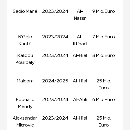
Sadio Mané
2023/2024
Al-
9 Mio. Euro
4
Nassr
Mio
Eur
N'Golo
2023/2024
Al-
7 Mio. Euro
25 M
Kanté
Ittihad
Eur
Kalidou
2023/2024
Al-Hilal
8 Mio. Euro
34,
Koulibaly
Mio
Eur
Malcom
2024/2025
Al-Hilal
25 Mio.
18 M
Euro
Eur
Edouard
2023/2024
Al-Ahli
6 Mio. Euro
11 M
Mendy
Eur
Aleksandar
2023/2024
Al-Hilal
25 Mio.
25 M
Mitrovic
Euro
Eur