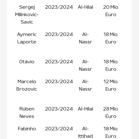
Sergej
2023/2024
Al-Hilal
20 Mio.
25 M
Milinkovic-
Euro
Eur
Savic
Aymeric
2023/2024
Al-
18 Mio.
24,
Laporte
Nassr
Euro
Mio
Eur
Otávio
2023/2024
Al-
18 Mio.
13 M
Nassr
Euro
Eur
Marcelo
2023/2024
Al-
12 Mio.
4
Brozovic
Nassr
Euro
Mio
Eur
Rúben
2023/2024
Al-Hilal
28 Mio.
18 M
Neves
Euro
Eur
Fabinho
2023/2024
Al-
18 Mio.
4
Ittihad
Euro
Mio