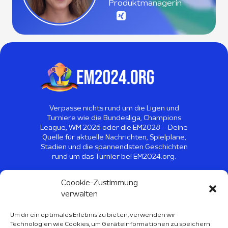
Produktmanagerin
Verpasse nichts rund um die Ligen und
Turniere wie die Bundesliga, Champions
League, WM 2026 oder die EM2028 – Deine
Quelle für aktuelle Nachrichten, Spielpläne,
Stadien und die spannendsten Geschichten
rund um das Turnier bei EM2024.org.
©
2026
EM2024 - Alle Rechte
Coookie-Zustimmung
vorbehalten
verwalten
Um dir ein optimales Erlebnis zu bieten, verwenden wir
Technologien wie Cookies, um Geräteinformationen zu speichern
Sport Kalender 2026