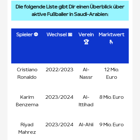
Die folgende Liste gibt Dir einen Überblick über
aktive Fußballer in Saudi-Arabien:
Spieler ⚽
Wechsel 📅
Verein
Marktwert
Geha
🏆
🫰
pr
Jah
🤑
Spieler ⚽
Wechsel 📅
Verein
Marktwert
Geha
Cristiano
2022/2023
Al-
12 Mio.
20
🏆
🫰
pr
Ronaldo
Nassr
Euro
Mio
Jah
Eur
🤑
Karim
2023/2024
Al-
8 Mio. Euro
10
Benzema
Ittihad
Mio
Eur
Riyad
2023/2024
Al-Ahli
9 Mio. Euro
52,
Mahrez
Mio
Eur