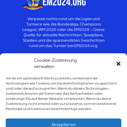
Verpasse nichts rund um die Ligen und
Turniere wie die Bundesliga, Champions
League, WM 2026 oder die EM2028 – Deine
Quelle für aktuelle Nachrichten, Spielpläne,
Stadien und die spannendsten Geschichten
rund um das Turnier bei EM2024.org.
©
2026
EM2024 - Alle Rechte
Coookie-Zustimmung
vorbehalten
verwalten
Um dir ein optimales Erlebnis zu bieten, verwenden wir
Technologien wie Cookies, um Geräteinformationen zu speichern
Sport Kalender 2026
und/oder darauf zuzugreifen. Wenn du diesen Technologien
zustimmst, können wir Daten wie das Surfverhalten oder
Über Uns
eindeutige IDs auf dieser Website verarbeiten. Wenn du deine
Zustimmung nicht erteilst oder zurückziehst, können bestimmte
Impressum
Merkmale und Funktionen beeinträchtigt werden.
Datenschutzerklärung
Akzeptieren