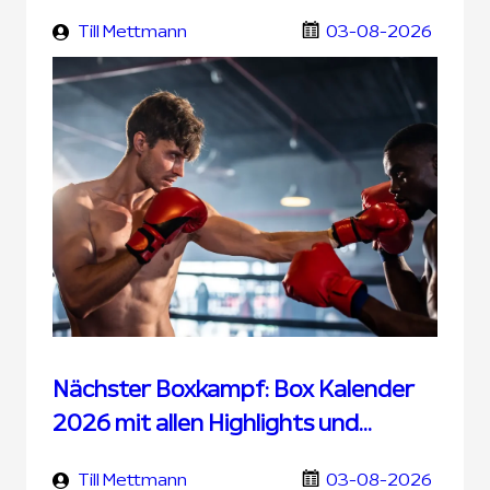
Übertragung und UFC Wetten
Till Mettmann
03-08-2026
Nächster Boxkampf: Box Kalender
2026 mit allen Highlights und
Terminen
Till Mettmann
03-08-2026