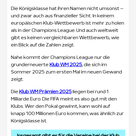
Die Königsklasse hat ihren Namen nicht umsonst –
und zwar auch aus finanzieller Sicht. In keinem
europäischen Klub-Wettbewerb ist mehr zu holen
als in der Champions League. Und auch weltweit
gibt es keinen vergleichbaren Wettbewerb, wie
ein Blick auf die Zahlen zeigt.
Nahe kommt der Champions League nur die
grunderneuerte
Klub WM 2025
, die sich im
Sommer 2025 zum ersten Mal im neuen Gewand
zeigt.
Die
Klub WM Prämien 2025
liegen bei rund 1
Milliarde Euro. Die FIFA meint es also gut mit den
Klubs. Wer den Pokal gewinnt, kann wohl auf
knapp 100 Millionen Euro kommen, was ähnlich zur
Königsklasse ist.
Insgesamt gibt es für die Vereine bei der Klub