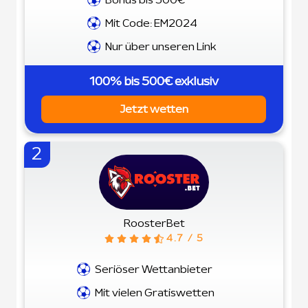
Mit Code: EM2024
Nur über unseren Link
100% bis 500€ exklusiv
Jetzt wetten
2
RoosterBet
4.7 / 5
Seriöser Wettanbieter
Mit vielen Gratiswetten