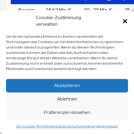
Bayern
18,62 Mio. €
20–25 Mio. €
25–3
München
Coookie-Zustimmung
verwalten
Borussia
18,62 Mio. €
15–20 Mio. €
18–2
Dortmund
Um dir ein optimales Erlebnis zu bieten, verwenden wir
Technologien wie Cookies, um Geräteinformationen zu speichern
und/oder darauf zuzugreifen. Wenn du diesen Technologien
Bayer
18,62 Mio. €
13–18 Mio. €
15–
zustimmst, können wir Daten wie das Surfverhalten oder
Leverkusen
eindeutige IDs auf dieser Website verarbeiten. Wenn du deine
Zustimmung nicht erteilst oder zurückziehst, können bestimmte
Eintracht
18,62 Mio. €
10–15 Mio. €
10–1
Merkmale und Funktionen beeinträchtigt werden.
Frankfurt
Akzeptieren
VfB
18,62 Mio. €
10–14 Mio. €
9–13
Stuttgart
Ablehnen
Die Schätzungen setzen ein Abschneiden in der
Präferenzen einsehen
Ligaphase (mindestens Top 16) und ein
Ausscheiden im Achtelfinale voraus. Bei einem
›
EU-Cookie-Richtlinien
Datenschutzerklärung
Impressum
tieferen Lauf — etwa Halbfinale wie Bayern