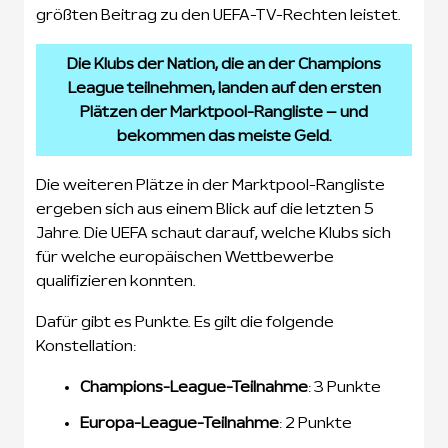
größten Beitrag zu den UEFA-TV-Rechten leistet.
Die Klubs der Nation, die an der Champions
League teilnehmen, landen auf den ersten
Plätzen der Marktpool-Rangliste – und
bekommen das meiste Geld.
Die weiteren Plätze in der Marktpool-Rangliste
ergeben sich aus einem Blick auf die letzten 5
Jahre. Die UEFA schaut darauf, welche Klubs sich
für welche europäischen Wettbewerbe
qualifizieren konnten.
Dafür gibt es Punkte. Es gilt die folgende
Konstellation:
Champions-League-Teilnahme
: 3 Punkte
Europa-League-Teilnahme
: 2 Punkte