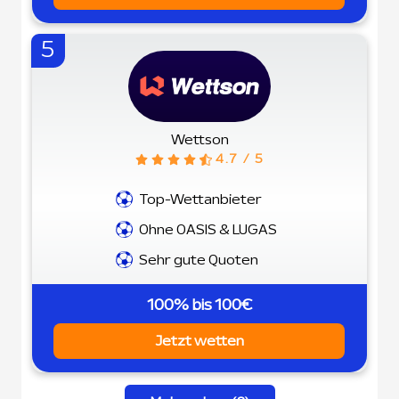
5
Wettson
4.7 / 5
Top-Wettanbieter
Ohne OASIS & LUGAS
Sehr gute Quoten
100% bis 100€
Jetzt wetten