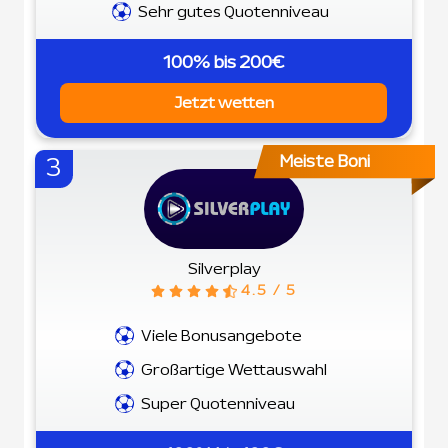
Sehr gutes Quotenniveau
100% bis 200€
Jetzt wetten
Meiste Boni
3
Silverplay
4.5 / 5
Viele Bonusangebote
Großartige Wettauswahl
Super Quotenniveau