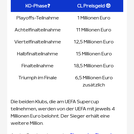
KO-Phase❓
CL Preisgeld 🤑
KO-Phase❓
CL Preisgeld 🤑
Playoffs-Teilnahme
1 Millionen Euro
Achtelfinalteilnahme
11 Millionen Euro
Viertelfinalteilnahme
12,5 Millionen Euro
Halbfinalteilnahme
15 Millionen Euro
Finalteilnahme
18,5 Millionen Euro
Triumph im Finale
6,5 Millionen Euro
zusätzlich
Die beiden Klubs, die am UEFA Supercup
teilnehmen, werden von der UEFA mit jeweils 4
Millionen Euro belohnt. Der Sieger erhält eine
weitere Million.