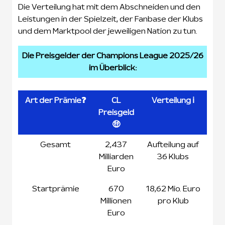
Die Verteilung hat mit dem Abschneiden und den
Leistungen in der Spielzeit, der Fanbase der Klubs
und dem Marktpool der jeweiligen Nation zu tun.
Die Preisgelder der Champions League 2025/26
im Überblick:
Art der Prämie❓
CL
Verteilung ℹ️
Preisgeld
🤑
Art der Prämie❓
CL
Verteilung ℹ️
Gesamt
2,437
Aufteilung auf
Preisgeld
Milliarden
36 Klubs
🤑
Euro
Startprämie
670
18,62 Mio. Euro
Millionen
pro Klub
Euro