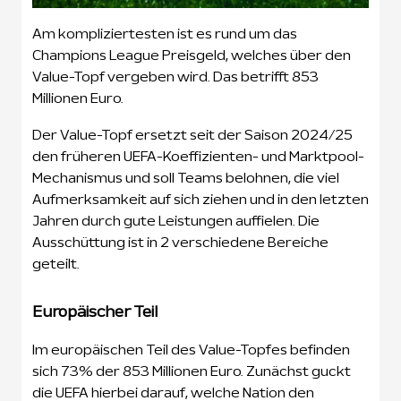
Am kompliziertesten ist es rund um das
Champions League Preisgeld, welches über den
Value-Topf vergeben wird. Das betrifft 853
Millionen Euro.
Der Value-Topf ersetzt seit der Saison 2024/25
den früheren UEFA-Koeffizienten- und Marktpool-
Mechanismus und soll Teams belohnen, die viel
Aufmerksamkeit auf sich ziehen und in den letzten
Jahren durch gute Leistungen auffielen. Die
Ausschüttung ist in 2 verschiedene Bereiche
geteilt.
Europäischer Teil
Im europäischen Teil des Value-Topfes befinden
sich 73% der 853 Millionen Euro. Zunächst guckt
die UEFA hierbei darauf, welche Nation den