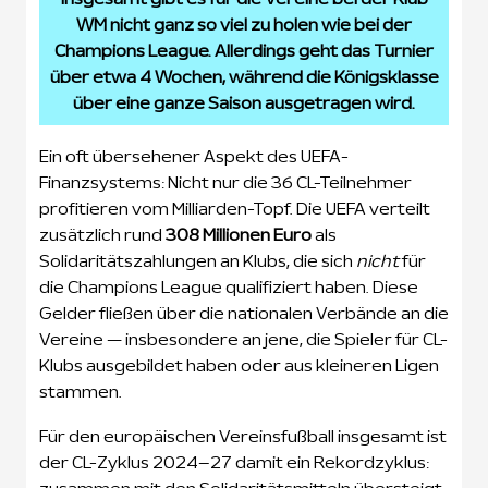
WM nicht ganz so viel zu holen wie bei der
Champions League. Allerdings geht das Turnier
über etwa 4 Wochen, während die Königsklasse
über eine ganze Saison ausgetragen wird.
Ein oft übersehener Aspekt des UEFA-
Finanzsystems: Nicht nur die 36 CL-Teilnehmer
profitieren vom Milliarden-Topf. Die UEFA verteilt
zusätzlich rund
308 Millionen Euro
als
Solidaritätszahlungen an Klubs, die sich
nicht
für
die Champions League qualifiziert haben. Diese
Gelder fließen über die nationalen Verbände an die
Vereine — insbesondere an jene, die Spieler für CL-
Klubs ausgebildet haben oder aus kleineren Ligen
stammen.
Für den europäischen Vereinsfußball insgesamt ist
der CL-Zyklus 2024–27 damit ein Rekordzyklus: