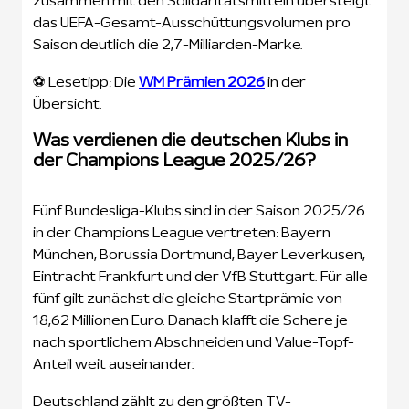
zusammen mit den Solidaritätsmitteln übersteigt
das UEFA-Gesamt-Ausschüttungsvolumen pro
Saison deutlich die 2,7-Milliarden-Marke.
⚽ Lesetipp: Die
WM Prämien 2026
in der
Übersicht.
Was verdienen die deutschen Klubs in
der Champions League 2025/26?
Fünf Bundesliga-Klubs sind in der Saison 2025/26
in der Champions League vertreten: Bayern
München, Borussia Dortmund, Bayer Leverkusen,
Eintracht Frankfurt und der VfB Stuttgart. Für alle
fünf gilt zunächst die gleiche Startprämie von
18,62 Millionen Euro. Danach klafft die Schere je
nach sportlichem Abschneiden und Value-Topf-
Anteil weit auseinander.
Deutschland zählt zu den größten TV-