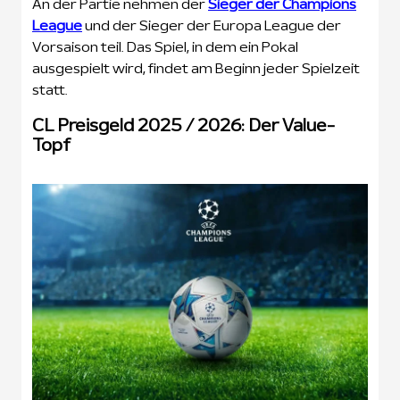
An der Partie nehmen der
Sieger der Champions
League
und der Sieger der Europa League der
Vorsaison teil. Das Spiel, in dem ein Pokal
ausgespielt wird, findet am Beginn jeder Spielzeit
statt.
CL Preisgeld 2025 / 2026: Der Value-
Topf