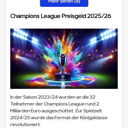
Mehr sehen (8)
Champions League Preisgeld 2025/26
In der Saison 2023/24 wurden an die 32
Teilnehmer der Champions League rund 2
Milliarden Euro ausgeschüttet. Zur Spielzeit
2024/25 wurde das Format der Königsklasse
revolutioniert.