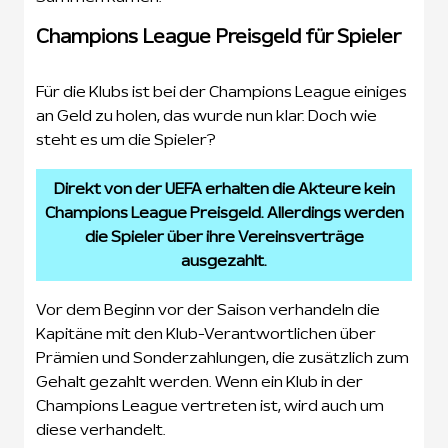
Champions League Preisgeld für Spieler
Für die Klubs ist bei der Champions League einiges
an Geld zu holen, das wurde nun klar. Doch wie
steht es um die Spieler?
Direkt von der UEFA erhalten die Akteure kein
Champions League Preisgeld. Allerdings werden
die Spieler über ihre Vereinsverträge
ausgezahlt.
Vor dem Beginn vor der Saison verhandeln die
Kapitäne mit den Klub-Verantwortlichen über
Prämien und Sonderzahlungen, die zusätzlich zum
Gehalt gezahlt werden. Wenn ein Klub in der
Champions League vertreten ist, wird auch um
diese verhandelt.