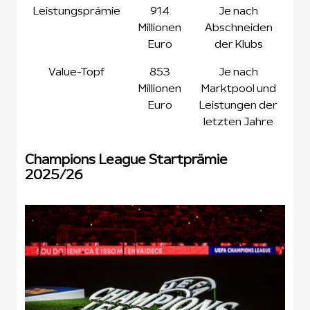
Leistungsprämie
914
Je nach
Millionen
Abschneiden
Euro
der Klubs
Value-Topf
853
Je nach
Millionen
Marktpool und
Euro
Leistungen der
letzten Jahre
Champions League Startprämie
2025/26