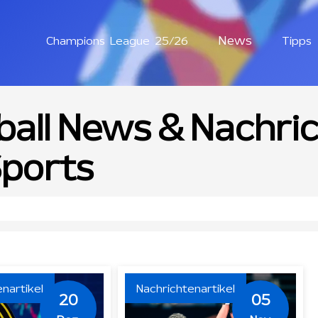
News
Champions League 25/26
Tipps
ball News & Nachri
Sports
nartikel
Nachrichtenartikel
20
05