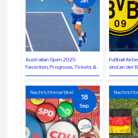
Jan.
Australian Open 2025:
Fußball Akti
Favoriten, Prognose, Tickets &
sind an der 
Australian Open Quoten
Nachrichtenartikel
Nachrichte
18
Sep.