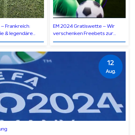
– Frankreich:
EM 2024 Gratiswette – Wir
rie & legendäre
verschenken Freebets zur
Europameisterschaft
12
Aug.
ung