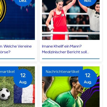
Dez.
Nov.
en: Welche Vereine
Imane Khelif ein Mann?
Börse?
Medizinischer Bericht soll
Hinweis geben
nartikel
Nachrichtenartikel
12
12
Aug.
Aug.