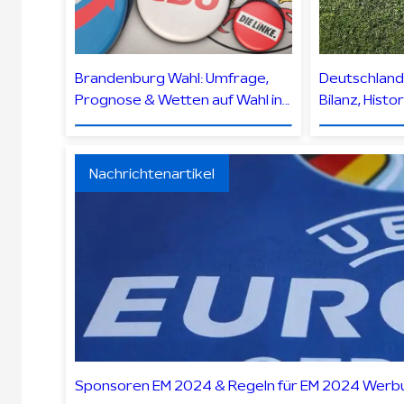
Brandenburg Wahl: Umfrage,
Deutschland 
Prognose & Wetten auf Wahl in
Bilanz, Histo
Brandenburg
Duelle
Nachrichtenartikel
Sponsoren EM 2024 & Regeln für EM 2024 Werb