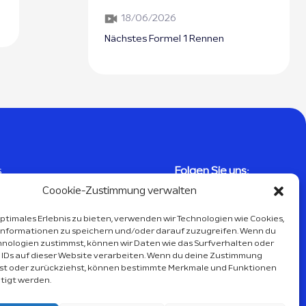
18/06/2026
Nächstes Formel 1 Rennen
s
Folgen Sie uns:
Coookie-Zustimmung verwalten
sum
optimales Erlebnis zu bieten, verwenden wir Technologien wie Cookies,
hutzerklärung
nformationen zu speichern und/oder darauf zuzugreifen. Wenn du
hnologien zustimmst, können wir Daten wie das Surfverhalten oder
e-Richtlinie
 IDs auf dieser Website verarbeiten. Wenn du deine Zustimmung
ilst oder zurückziehst, können bestimmte Merkmale und Funktionen
ht
tigt werden.