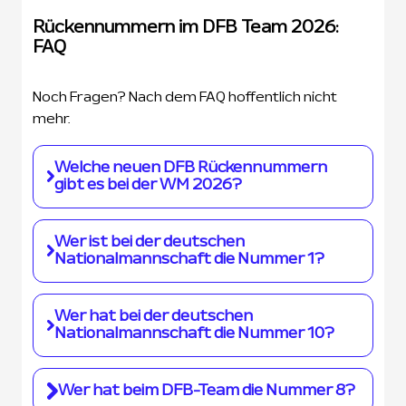
Rückennummern im DFB Team 2026:
FAQ
Noch Fragen? Nach dem FAQ hoffentlich nicht
mehr.
Welche neuen DFB Rückennummern
gibt es bei der WM 2026?
Die größte Überraschung ist, dass Jamie
Wer ist bei der deutschen
Leweling bei der Weltmeisterschaft mit der
Nationalmannschaft die Nummer 1?
Nummer 9 auflaufen wird.
Die Rückennummer 1 gehört Manuel Neuer. Wir
Wer hat bei der deutschen
gehen davon aus, dass der Bayern-Keeper auch
Nationalmannschaft die Nummer 10?
Stammtorwart sein wird.
Jamal Musiala hat Mesut Özil beerbt. Er wird
Wer hat beim DFB-Team die Nummer 8?
auch bei der WM im Sommer 2026 mit der 10