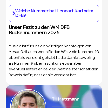
auflaufen.
Die Nachfolge von Toni Kroos übernahm in
Welche Nummer hat Lennart Karl beim
diesem Sinne Leon Goretzka. Er läuft mit der
DFB?
DFB Rückennummer 8 auf.
Unser Fazit zu den WM DFB
Der Shootingstar hat die Rückennummer 25
Rückennummern 2026
zugeordnet bekommen.
Musiala ist für uns ein würdiger Nachfolger von
Mesut Özil, auch wenn Florian Wirtz die Nummer 10
ebenfalls verdient gehabt hätte. Jamie Leweling
als Nummer 9 überrascht uns etwa, aber
eventuell liefert er bei der Weltmeisterschaft den
Beweis dafür, dass er sie verdient hat.
Till Mettmann