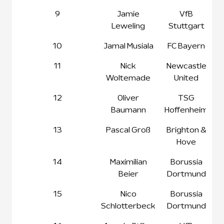
9
Jamie
VfB
Leweling
Stuttgart
10
Jamal Musiala
FC Bayern
11
Nick
Newcastle
Woltemade
United
12
Oliver
TSG
Baumann
Hoffenheim
13
Pascal Groß
Brighton &
Hove
14
Maximilian
Borussia
Beier
Dortmund
15
Nico
Borussia
Schlotterbeck
Dortmund