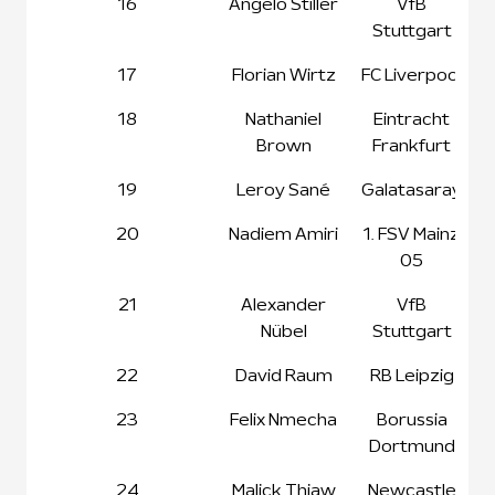
16
Angelo Stiller
VfB
Stuttgart
17
Florian Wirtz
FC Liverpool
18
Nathaniel
Eintracht
Brown
Frankfurt
19
Leroy Sané
Galatasaray
20
Nadiem Amiri
1. FSV Mainz
05
21
Alexander
VfB
Nübel
Stuttgart
22
David Raum
RB Leipzig
23
Felix Nmecha
Borussia
Dortmund
24
Malick Thiaw
Newcastle