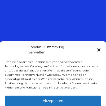
Coookie-Zustimmung
verwalten
Um dir ein optimales Erlebnis zu bieten, verwenden wir
Technologien wie Cookies, um Geräteinformationen zu speichern
Sport Kalender 2026
und/oder darauf zuzugreifen. Wenn du diesen Technologien
zustimmst, können wir Daten wie das Surfverhalten oder
Über Uns
eindeutige IDs auf dieser Website verarbeiten. Wenn du deine
Zustimmung nicht erteilst oder zurückziehst, können bestimmte
Impressum
Merkmale und Funktionen beeinträchtigt werden.
Datenschutzerklärung
Akzeptieren
EU-Cookie-Richtlinie