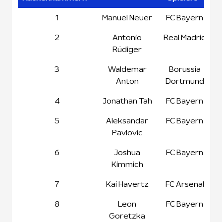
DFB
Spieler
Klub des
1
Manuel Neuer
FC Bayern
Rückennummern
Spielers
2
Antonio
Real Madrid
Rüdiger
3
Waldemar
Borussia
Anton
Dortmund
4
Jonathan Tah
FC Bayern
5
Aleksandar
FC Bayern
Pavlovic
6
Joshua
FC Bayern
Kimmich
7
Kai Havertz
FC Arsenal
8
Leon
FC Bayern
Goretzka