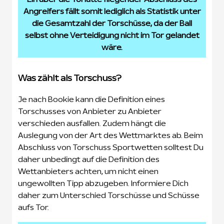
Angreifers fällt somit lediglich als Statistik unter
die Gesamtzahl der Torschüsse, da der Ball
selbst ohne Verteidigung nicht im Tor gelandet
wäre.
Was zählt als Torschuss?
Je nach Bookie kann die Definition eines
Torschusses von Anbieter zu Anbieter
verschieden ausfallen. Zudem hängt die
Auslegung von der Art des Wettmarktes ab. Beim
Abschluss von Torschuss Sportwetten solltest Du
daher unbedingt auf die Definition des
Wettanbieters achten, um nicht einen
ungewollten Tipp abzugeben. Informiere Dich
daher zum Unterschied Torschüsse und Schüsse
aufs Tor.