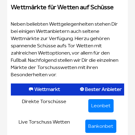
Wettmärkte für Wetten auf Schüsse
Neben beliebten Wettgelegenheiten stehen Dir
bei einigen Wettanbietern auch seltene
Wettmärkte zur Verfügung. Hierzu gehören
spannende Schüsse aufs Tor Wetten mit
zahlreichen Wettoptionen, vor allem für den
Fußball. Nachfolgend stellen wir Dir die einzelnen
Märkte der Torschusswetten mit ihren
Besonderheiten vor.
🥅 Wettmarkt
⚽ Bester Anbieter
Direkte Torschüsse
Leonbet
Live Torschuss Wetten
Bankonbet