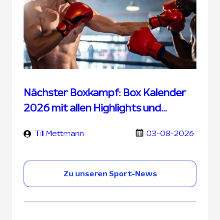
Nächster Boxkampf: Box Kalender
2026 mit allen Highlights und
Terminen
Till Mettmann
03-08-2026
Zu unseren Sport-News