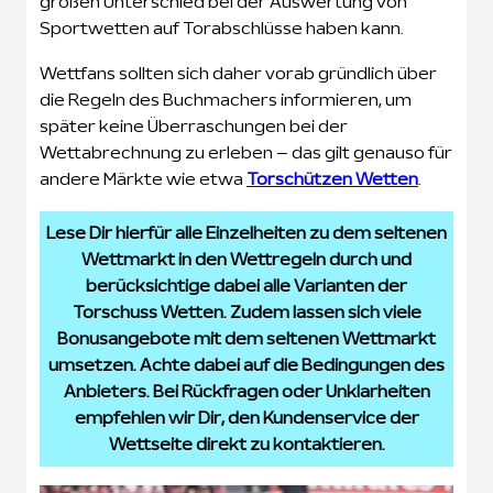
großen Unterschied bei der Auswertung von
Sportwetten auf Torabschlüsse haben kann.
Wettfans sollten sich daher vorab gründlich über
die Regeln des Buchmachers informieren, um
später keine Überraschungen bei der
Wettabrechnung zu erleben – das gilt genauso für
andere Märkte wie etwa
Torschützen Wetten
.
Lese Dir hierfür alle Einzelheiten zu dem seltenen
Wettmarkt in den Wettregeln durch und
berücksichtige dabei alle Varianten der
Torschuss Wetten. Zudem lassen sich viele
Bonusangebote mit dem seltenen Wettmarkt
umsetzen. Achte dabei auf die Bedingungen des
Anbieters. Bei Rückfragen oder Unklarheiten
empfehlen wir Dir, den Kundenservice der
Wettseite direkt zu kontaktieren.