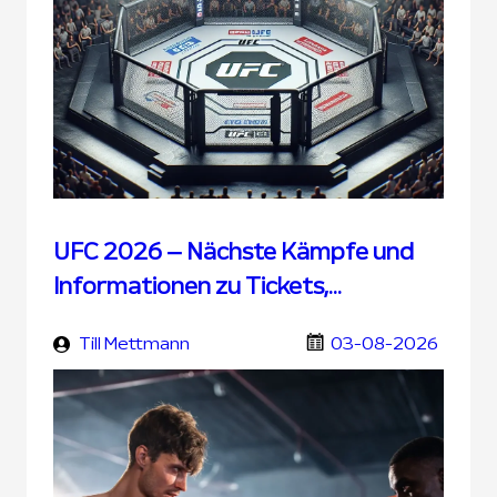
UFC 2026 – Nächste Kämpfe und
Informationen zu Tickets,
Übertragung und UFC Wetten
Till Mettmann
03-08-2026