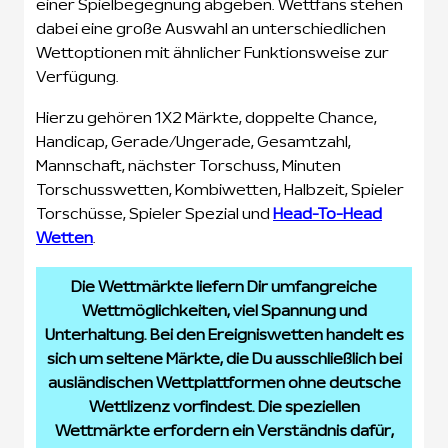
einer Spielbegegnung abgeben. Wettfans stehen
dabei eine große Auswahl an unterschiedlichen
Wettoptionen mit ähnlicher Funktionsweise zur
Verfügung.
Hierzu gehören 1X2 Märkte, doppelte Chance,
Handicap, Gerade/Ungerade, Gesamtzahl,
Mannschaft, nächster Torschuss, Minuten
Torschusswetten, Kombiwetten, Halbzeit, Spieler
Torschüsse, Spieler Spezial und
Head-To-Head
Wetten
.
Die Wettmärkte liefern Dir umfangreiche
Wettmöglichkeiten, viel Spannung und
Unterhaltung. Bei den Ereigniswetten handelt es
sich um seltene Märkte, die Du ausschließlich bei
ausländischen Wettplattformen ohne deutsche
Wettlizenz vorfindest. Die speziellen
Wettmärkte erfordern ein Verständnis dafür,