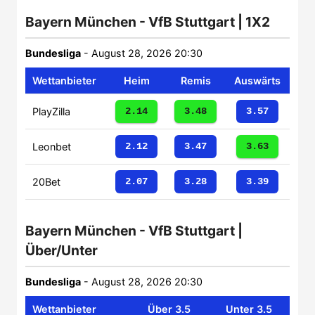
Bayern München - VfB Stuttgart | 1X2
Bundesliga
-
August 28, 2026 20:30
Wettanbieter
Heim
Remis
Auswärts
PlayZilla
2.14
3.48
3.57
Leonbet
2.12
3.47
3.63
20Bet
2.07
3.28
3.39
Bayern München - VfB Stuttgart |
Über/Unter
Bundesliga
-
August 28, 2026 20:30
Wettanbieter
Über 3.5
Unter 3.5