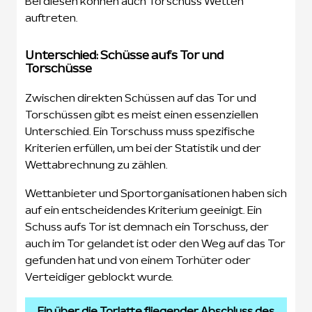
Bei diesen können auch Torschuss Wetten
auftreten.
Unterschied: Schüsse aufs Tor und
Torschüsse
Zwischen direkten Schüssen auf das Tor und
Torschüssen gibt es meist einen essenziellen
Unterschied. Ein Torschuss muss spezifische
Kriterien erfüllen, um bei der Statistik und der
Wettabrechnung zu zählen.
Wettanbieter und Sportorganisationen haben sich
auf ein entscheidendes Kriterium geeinigt. Ein
Schuss aufs Tor ist demnach ein Torschuss, der
auch im Tor gelandet ist oder den Weg auf das Tor
gefunden hat und von einem Torhüter oder
Verteidiger geblockt wurde.
Ein über die Torlatte fliegender Abschluss des