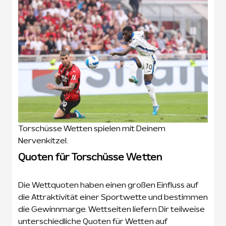
Torschüsse Wetten spielen mit Deinem
Nervenkitzel.
Quoten für Torschüsse Wetten
Die Wettquoten haben einen großen Einfluss auf
die Attraktivität einer Sportwette und bestimmen
die Gewinnmarge. Wettseiten liefern Dir teilweise
unterschiedliche Quoten für Wetten auf