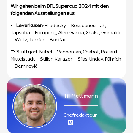
Wir gehen beim DFL Supercup 2024 mit den
folgenden Ausstellungen aus.
👕
Leverkusen
: Hradecky – Kossounou, Tah,
Tapsoba – Frimpong, Aleix García, Xhaka, Grimaldo
– Wirtz, Terrier – Boniface
👕
Stuttgart
: Nübel – Vagnoman, Chabot, Rouault,
Mittelstädt – Stiller, Karazor – Silas, Undav, Führich
– Demirović
Till Mettmann
Chefredakteur