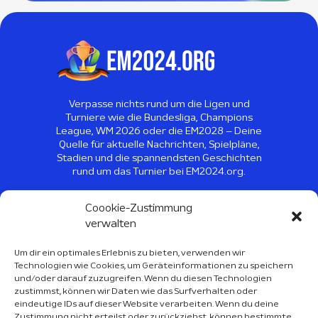
Verpasse nichts rund um die Ligen und
Turniere wie die Bundesliga, Champions
League, WM 2026 oder die EM2028 – Deine
Quelle für aktuelle Nachrichten, Spielpläne,
Stadien und die spannendsten Geschichten
rund um das Turnier bei EM2024.org.
©
2026
EM2024 - Alle Rechte
Coookie-Zustimmung
vorbehalten
verwalten
Um dir ein optimales Erlebnis zu bieten, verwenden wir
Technologien wie Cookies, um Geräteinformationen zu speichern
Sport Kalender 2026
und/oder darauf zuzugreifen. Wenn du diesen Technologien
zustimmst, können wir Daten wie das Surfverhalten oder
Über Uns
eindeutige IDs auf dieser Website verarbeiten. Wenn du deine
Zustimmung nicht erteilst oder zurückziehst, können bestimmte