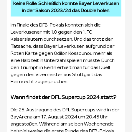
keine Rolle. Schließlich konnte Bayer Leverkusen
in der Saison 2023/24 das Double holen.
Im Finale des DFB-Pokals konnten sich die
Leverkusener mit 1:0 gegen den 1. FC
Kaiserslautern durchsetzen. Und das trotz der
Tatsache, dass Bayer Leverkusen aufgrund der
Roten Karte gegen Odilon Kossounou mehr als
eine Halbzeit in Unterzahl spielen musste. Durch
den Triumph in Berlin erhielt man für das Duell
gegen den Vizemeister aus Stuttgart das
Heimrecht zugesprochen.
Wann findet der DFL Supercup 2024 statt?
Die 25. Austragung des DFL Supercups wird in der
BayArena am 17. August 2024 um 20:45 Uhr
angestoßen. Während am selben Wochenende
beispielsweise die erste Runde des DFB-Pokals