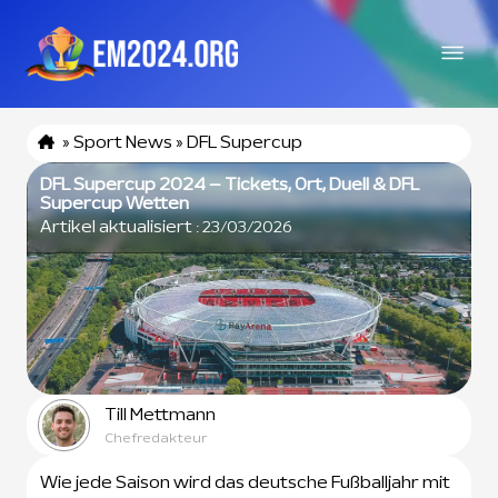
»
Sport News
»
DFL Supercup
DFL Supercup 2024 – Tickets, Ort, Duell & DFL
Supercup Wetten
Artikel aktualisiert :
23/03/2026
Till Mettmann
Chefredakteur
Wie jede Saison wird das deutsche Fußballjahr mit