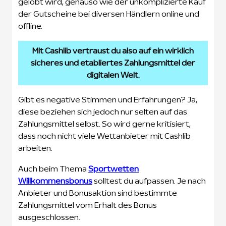
gelobt wird, genauso wie der unkomplizierte Kauf
der Gutscheine bei diversen Händlern online und
offline.
Mit Cashlib vertraust du also auf ein wirklich
sicheres und etabliertes Zahlungsmittel der
digitalen Welt.
Gibt es negative Stimmen und Erfahrungen? Ja,
diese beziehen sich jedoch nur selten auf das
Zahlungsmittel selbst. So wird gerne kritisiert,
dass noch nicht viele Wettanbieter mit Cashlib
arbeiten.
Auch beim Thema
Sportwetten
Willkommensbonus
solltest du aufpassen. Je nach
Anbieter und Bonusaktion sind bestimmte
Zahlungsmittel vom Erhalt des Bonus
ausgeschlossen.