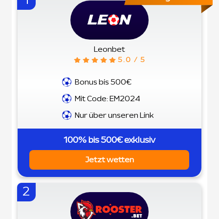
1
Leonbet
5.0 / 5
Bonus bis 500€
Mit Code: EM2024
Nur über unseren Link
100% bis 500€ exklusiv
Jetzt wetten
2