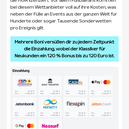
die MGA lizenziert. Vor allem Fußballfans kommen
bei diesem Wettanbieter voll auf ihre Kosten, was
neben der Fülle an Events aus der ganzen Welt für
Hunderte oder sogar Tausende Sonderwetten
pro Ereignis gilt.
Mehrere Boni versüßen dir zu jedem Zeitpunkt
die Einzahlung, wobei der Klassiker für
Neukunden ein 120 % Bonus bis zu 120 Euro ist.