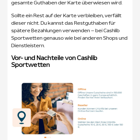
gesamte Guthaben der Karte überwiesen wird.
Sollte ein Rest auf der Karte verbleiben, verfällt
dieser nicht. Du kannst das Restguthaben für
spätere Bezahlungen verwenden – bei Cashlib
Sportwetten genauso wie bei anderen Shops und
Dienstleistern.
Vor- und Nachteile von Cashlib
Sportwetten