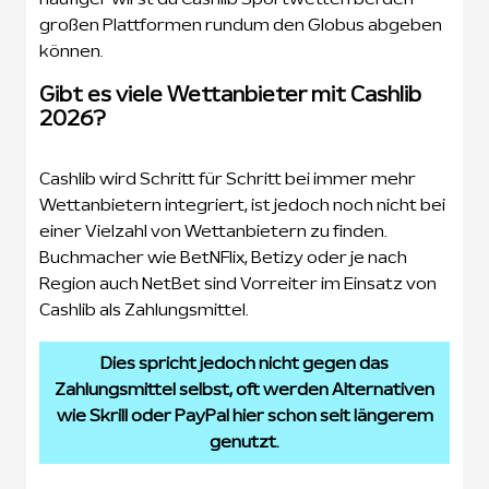
großen Plattformen rundum den Globus abgeben
können.
Gibt es viele Wettanbieter mit Cashlib
2026?
Cashlib wird Schritt für Schritt bei immer mehr
Wettanbietern integriert, ist jedoch noch nicht bei
einer Vielzahl von Wettanbietern zu finden.
Buchmacher wie BetNFlix, Betizy oder je nach
Region auch NetBet sind Vorreiter im Einsatz von
Cashlib als Zahlungsmittel.
Dies spricht jedoch nicht gegen das
Zahlungsmittel selbst, oft werden Alternativen
wie Skrill oder PayPal hier schon seit längerem
genutzt.