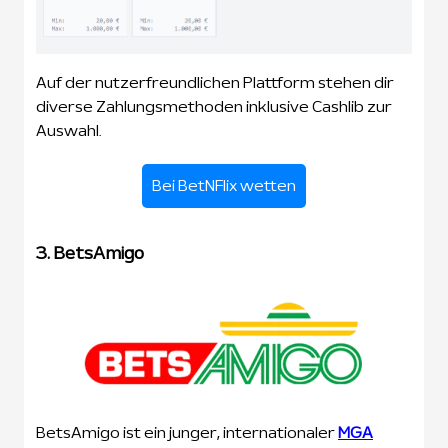
Auf der nutzerfreundlichen Plattform stehen dir
diverse Zahlungsmethoden inklusive Cashlib zur
Auswahl.
Bei BetNFlix wetten
3. BetsAmigo
BetsAmigo ist ein junger, internationaler
MGA