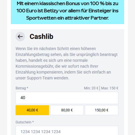
Mit einem klassischen Bonus von 100 % bis zu
100 Euro ist Betizy vor allem für Einsteiger ins
Sportwetten ein attraktiver Partner.