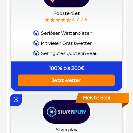
RoosterBet
4.7 / 5
Seriöser Wettanbieter
Mit vielen Gratiswetten
Sehr gutes Quotenniveau
100% bis 200€
Jetzt wetten
Meiste Boni
3
Silverplay