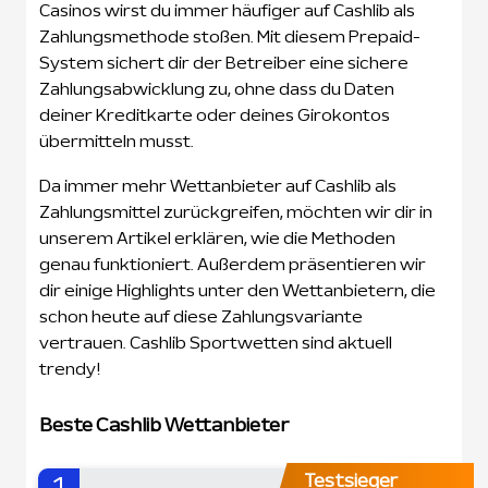
Casinos wirst du immer häufiger auf Cashlib als
Zahlungsmethode stoßen. Mit diesem Prepaid-
System sichert dir der Betreiber eine sichere
Zahlungsabwicklung zu, ohne dass du Daten
deiner Kreditkarte oder deines Girokontos
übermitteln musst.
Da immer mehr Wettanbieter auf Cashlib als
Zahlungsmittel zurückgreifen, möchten wir dir in
unserem Artikel erklären, wie die Methoden
genau funktioniert. Außerdem präsentieren wir
dir einige Highlights unter den Wettanbietern, die
schon heute auf diese Zahlungsvariante
vertrauen. Cashlib Sportwetten sind aktuell
trendy!
Beste Cashlib Wettanbieter
Testsieger