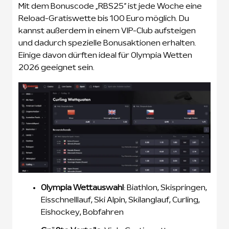
Mit dem Bonuscode „RBS25“ ist jede Woche eine
Reload-Gratiswette bis 100 Euro möglich. Du
kannst außerdem in einem VIP-Club aufsteigen
und dadurch spezielle Bonusaktionen erhalten.
Einige davon dürften ideal für Olympia Wetten
2026 geeignet sein.
Olympia Wettauswahl
: Biathlon, Skispringen,
Eisschnelllauf, Ski Alpin, Skilanglauf, Curling,
Eishockey, Bobfahren