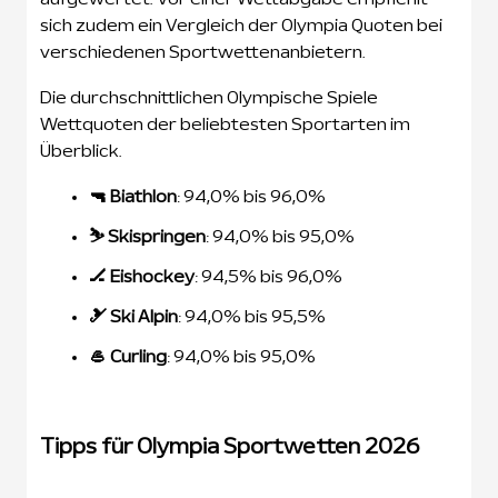
sich zudem ein Vergleich der Olympia Quoten bei
verschiedenen Sportwettenanbietern.
Die durchschnittlichen Olympische Spiele
Wettquoten der beliebtesten Sportarten im
Überblick.
🔫 Biathlon
: 94,0% bis 96,0%
⛷️ Skispringen
: 94,0% bis 95,0%
🏒 Eishockey
: 94,5% bis 96,0%
🎿 Ski Alpin
: 94,0% bis 95,5%
🥌 Curling
: 94,0% bis 95,0%
Tipps für Olympia Sportwetten 2026