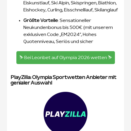
Eiskunstlauf, Ski Alpin, Skispringen, Biathlon,
Eishockey, Curling, Eisschnelllauf, Skilanglauf
Größte Vorteile
: Sensationeller
Neukundenbonus bis 500€ (mit unserem
exklusiven Code „EM2024“, Hohes
Quotenniveau, Seriös und sicher
⛷️ Bei Leonbet auf Olympia 2026 wetten ⛷️
PlayZilla: Olympia Sportwetten Anbieter mit
genialer Auswahl