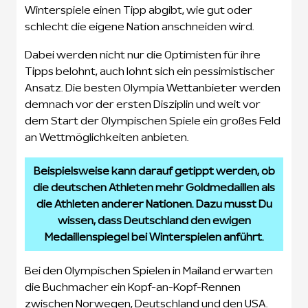
Winterspiele einen Tipp abgibt, wie gut oder
schlecht die eigene Nation anschneiden wird.
Dabei werden nicht nur die Optimisten für ihre
Tipps belohnt, auch lohnt sich ein pessimistischer
Ansatz. Die besten Olympia Wettanbieter werden
demnach vor der ersten Disziplin und weit vor
dem Start der Olympischen Spiele ein großes Feld
an Wettmöglichkeiten anbieten.
Beispielsweise kann darauf getippt werden, ob
die deutschen Athleten mehr Goldmedaillen als
die Athleten anderer Nationen. Dazu musst Du
wissen, dass Deutschland den ewigen
Medaillenspiegel bei Winterspielen anführt.
Bei den Olympischen Spielen in Mailand erwarten
die Buchmacher ein Kopf-an-Kopf-Rennen
zwischen Norwegen, Deutschland und den USA.