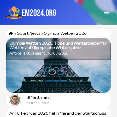
»
Sport News
»
Olympia Wetten 2026
Olympia Wetten 2026: Tipps und Wettanbieter für
Wetten auf Olympische Winterspiele
Artikel aktualisiert :
18/03/2026
Till Mettmann
Chefredakteur
Am 6. Februar 2026 fiel in Mailand der Startschuss