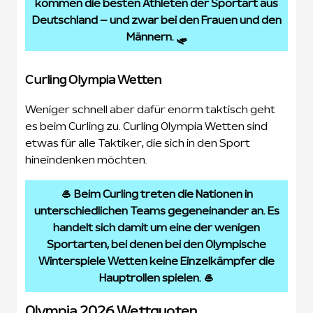
kommen die besten Athleten der Sportart aus
Deutschland – und zwar bei den Frauen und den
Männern. 🛷
Curling Olympia Wetten
Weniger schnell aber dafür enorm taktisch geht
es beim Curling zu. Curling Olympia Wetten sind
etwas für alle Taktiker, die sich in den Sport
hineindenken möchten.
🥌 Beim Curling treten die Nationen in
unterschiedlichen Teams gegeneinander an. Es
handelt sich damit um eine der wenigen
Sportarten, bei denen bei den Olympische
Winterspiele Wetten keine Einzelkämpfer die
Hauptrollen spielen. 🥌
Olympia 2026 Wettquoten