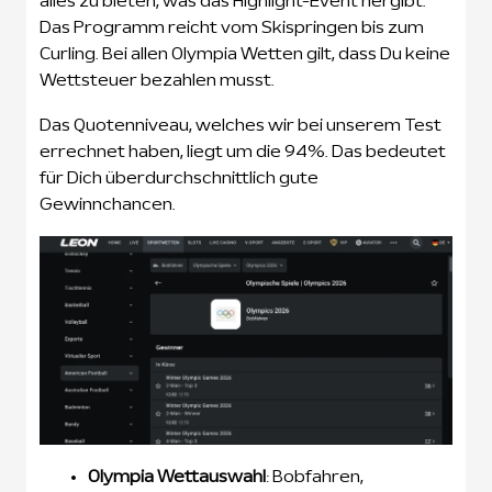
alles zu bieten, was das Highlight-Event hergibt.
Das Programm reicht vom Skispringen bis zum
Curling. Bei allen OIympia Wetten gilt, dass Du keine
Wettsteuer bezahlen musst.
Das Quotenniveau, welches wir bei unserem Test
errechnet haben, liegt um die 94%. Das bedeutet
für Dich überdurchschnittlich gute
Gewinnchancen.
Olympia Wettauswahl
: Bobfahren,