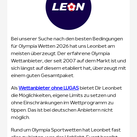
Bei unserer Suche nach den besten Bedingungen
für Olympia Wetten 2026 hat uns Leonbet am
meisten überzeugt. Der erfahrene Olympia
Wettanbieter, der seit 2007 auf dem Markt ist und
sich längst auf diesem etabliert hat, überzeugt mit
einem guten Gesamtpaket.
Als
Wettanbieter ohne LUGAS
bietet Dir Leonbet
die Möglichkeiten, eigene Limits zu setzen und
ohne Einschränkungen im Wettprogramm zu
tippen. Das ist bei deutschen Anbietern nicht
möglich.
Rund um Olympia Sportwetten hat Leonbet fast