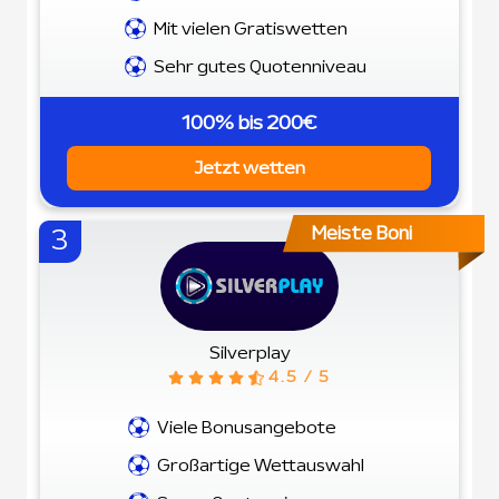
Mit vielen Gratiswetten
Sehr gutes Quotenniveau
100% bis 200€
Jetzt wetten
Meiste Boni
3
Silverplay
4.5 / 5
Viele Bonusangebote
Großartige Wettauswahl