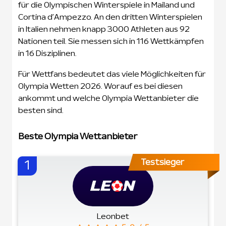
für die Olympischen Winterspiele in Mailand und
Cortina d’Ampezzo. An den dritten Winterspielen
in Italien nehmen knapp 3000 Athleten aus 92
Nationen teil. Sie messen sich in 116 Wettkämpfen
in 16 Disziplinen.
Für Wettfans bedeutet das viele Möglichkeiten für
Olympia Wetten 2026. Worauf es bei diesen
ankommt und welche Olympia Wettanbieter die
besten sind.
Beste Olympia Wettanbieter
Testsieger
1
Leonbet