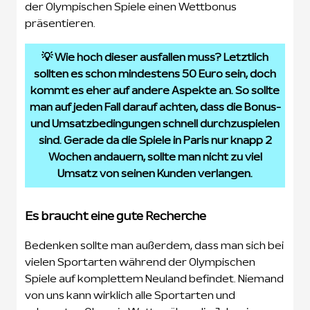
der Olympischen Spiele einen Wettbonus
präsentieren.
💡 Wie hoch dieser ausfallen muss? Letztlich
sollten es schon mindestens 50 Euro sein, doch
kommt es eher auf andere Aspekte an. So sollte
man auf jeden Fall darauf achten, dass die Bonus-
und Umsatzbedingungen schnell durchzuspielen
sind. Gerade da die Spiele in Paris nur knapp 2
Wochen andauern, sollte man nicht zu viel
Umsatz von seinen Kunden verlangen.
Es braucht eine gute Recherche
Bedenken sollte man außerdem, dass man sich bei
vielen Sportarten während der Olympischen
Spiele auf komplettem Neuland befindet. Niemand
von uns kann wirklich alle Sportarten und