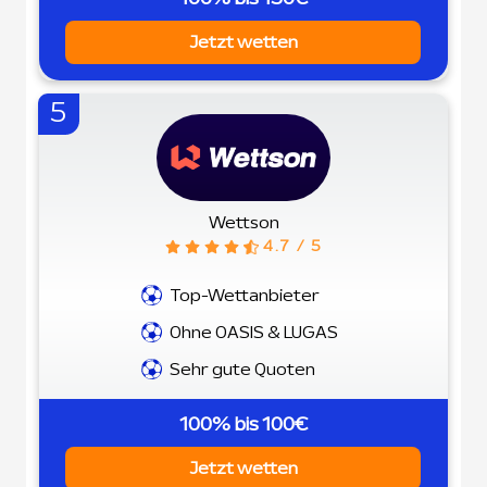
Jetzt wetten
5
Wettson
4.7 / 5
Top-Wettanbieter
Ohne OASIS & LUGAS
Sehr gute Quoten
100% bis 100€
Jetzt wetten