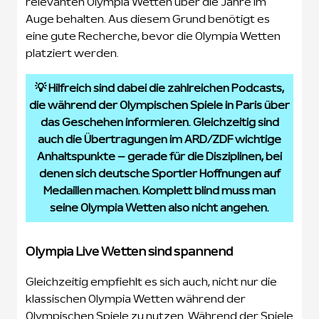
relevanten Olympia Wetten über die Jahre im
Auge behalten. Aus diesem Grund benötigt es
eine gute Recherche, bevor die Olympia Wetten
platziert werden.
💡 Hilfreich sind dabei die zahlreichen Podcasts,
die während der Olympischen Spiele in Paris über
das Geschehen informieren. Gleichzeitig sind
auch die Übertragungen im ARD/ZDF wichtige
Anhaltspunkte – gerade für die Disziplinen, bei
denen sich deutsche Sportler Hoffnungen auf
Medaillen machen. Komplett blind muss man
seine Olympia Wetten also nicht angehen.
Olympia Live Wetten sind spannend
Gleichzeitig empfiehlt es sich auch, nicht nur die
klassischen Olympia Wetten während der
Olympischen Spiele zu nutzen. Während der Spiele