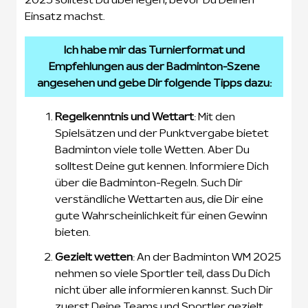
2025 solltest Du überlegen, bevor Du Deinen
Einsatz machst.
Ich habe mir das Turnierformat und
Empfehlungen aus der Badminton-Szene
angesehen und gebe Dir folgende Tipps dazu:
Regelkenntnis und Wettart
: Mit den
Spielsätzen und der Punktvergabe bietet
Badminton viele tolle Wetten. Aber Du
solltest Deine gut kennen. Informiere Dich
über die Badminton-Regeln. Such Dir
verständliche Wettarten aus, die Dir eine
gute Wahrscheinlichkeit für einen Gewinn
bieten.
Gezielt wetten
: An der Badminton WM 2025
nehmen so viele Sportler teil, dass Du Dich
nicht über alle informieren kannst. Such Dir
zuerst Deine Teams und Sportler gezielt