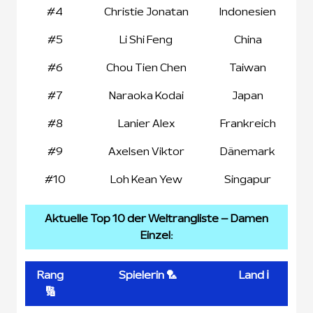
#4
Christie Jonatan
Indonesien
#5
Li Shi Feng
China
#6
Chou Tien Chen
Taiwan
#7
Naraoka Kodai
Japan
#8
Lanier Alex
Frankreich
#9
Axelsen Viktor
Dänemark
#10
Loh Kean Yew
Singapur
Aktuelle Top 10 der Weltrangliste – Damen
Einzel:
Rang
Spielerin 🏸
Land ℹ️
🔢