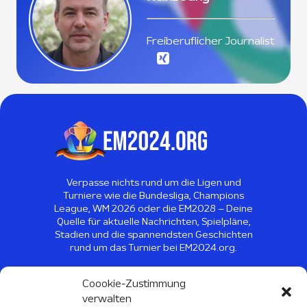
Freiberuflicher Journalist
Verpasse nichts rund um die Ligen und
Turniere wie die Bundesliga, Champions
League, WM 2026 oder die EM2028 – Deine
Quelle für aktuelle Nachrichten, Spielpläne,
Stadien und die spannendsten Geschichten
rund um das Turnier bei EM2024.org.
©
2026
EM2024 - Alle Rechte
Coookie-Zustimmung
vorbehalten
verwalten