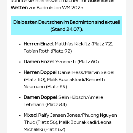
könnte sie interessant machen für
Außenseiter
Wetten
zur Badminton WM 2025.
Die besten Deutschen im Badminton sind aktuell
(Stand 24.07.):
Herren Einzel
: Matthias Kicklitz (Platz 72),
Fabian Roth (Platz 92)
Damen Einzel
: Yvonne Li (Platz 60)
Herren Doppel
: Daniel Hess/Marvin Seidel
(Platz 60), Malik Bourakkadi/Kenneth
Neumann (Platz 69)
Damen Doppel
: Selin Hübsch/Amelie
Lehmann (Platz 84)
Mixed
: Ralfy Jansen Jones/Phuong Nguyen
Thuc (Platz 56), Malik Bourakkadi/Leona
Michalski (Platz 62)