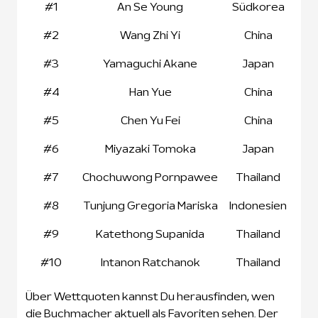
#1
An Se Young
Südkorea
#2
Wang Zhi Yi
China
#3
Yamaguchi Akane
Japan
#4
Han Yue
China
#5
Chen Yu Fei
China
#6
Miyazaki Tomoka
Japan
#7
Chochuwong Pornpawee
Thailand
#8
Tunjung Gregoria Mariska
Indonesien
#9
Katethong Supanida
Thailand
#10
Intanon Ratchanok
Thailand
Über Wettquoten kannst Du herausfinden, wen
die Buchmacher aktuell als Favoriten sehen. Der